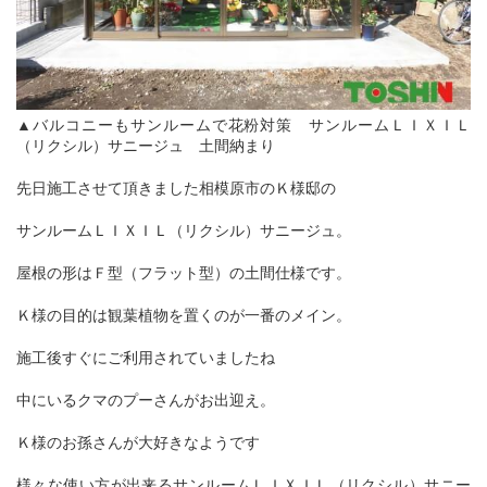
▲バルコニーもサンルームで花粉対策 サンルームＬＩＸＩＬ
（リクシル）サニージュ 土間納まり
先日施工させて頂きました相模原市のＫ様邸の
サンルームＬＩＸＩＬ（リクシル）サニージュ。
屋根の形はＦ型（フラット型）の土間仕様です。
Ｋ様の目的は観葉植物を置くのが一番のメイン。
施工後すぐにご利用されていましたね
中にいるクマのプーさんがお出迎え。
Ｋ様のお孫さんが大好きなようです
様々な使い方が出来るサンルームＬＩＸＩＬ（リクシル）サニー