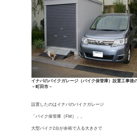
イナバのバイクガレージ（バイク保管庫）設置工事後
－町田市－
設置したのは
イナバのバイクガレージ
「バイク保管庫［FM］」。
大型バイク2台が余裕で入る大きさで