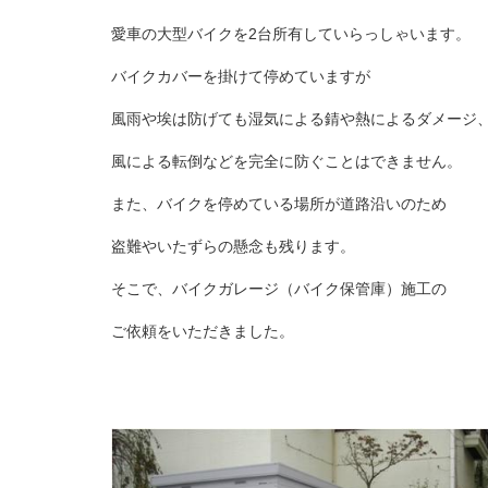
愛車の大型バイクを
2台所有していらっしゃいます。
バイクカバーを掛けて停めていますが
風雨や埃は防げても
湿気による錆や熱による
ダメージ
風による転倒などを完全に防ぐことはできません。
また、バイクを停めている場所が道路沿いのため
盗難やいたずらの懸念も残ります。
そこで、バイクガレージ（バイク保管庫）施工の
ご依頼を
いただきました。