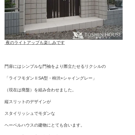
夜のライトアップも楽しみです
門扉にはシンプルな門袖をより際立たせるリクシルの
「ライフモダンⅡ
SA
型・柿渋
+
シャイングレー」
（現在は廃盤）を組み合わせました。
縦スリットのデザインが
スタイリッシュでモダンな
ヘーベルハウスの建物にとても合います。