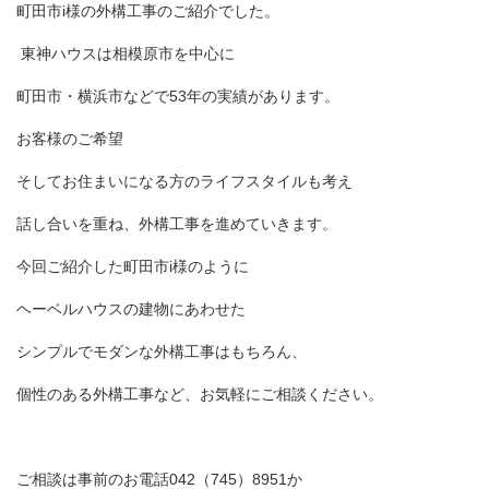
町田市
i
様の外構工事のご紹介でした。
東神ハウスは相模原市を中心に
町田市・横浜市などで
53
年の実績があります。
お客様のご希望
そしてお住まいになる方のライフスタイルも考え
話し合いを重ね、外構工事を進めていきます。
今回ご紹介した町田市
i
様のように
ヘーベルハウスの建物にあわせた
シンプルでモダンな外構工事はもちろん、
個性のある外構工事など、お気軽にご相談ください。
ご相談は事前のお電話
042
（
745
）
8951
か