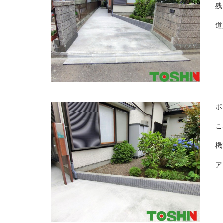
残
道
ポ
こ
機
ア