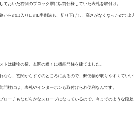
しておいた右側のブロック塀に以前仕様していた表札を取付け。
路からの出入り口のL字側溝も、切り下げし、
高さがなくなったので
出
ストは建物の横、玄関の近くに
機能門柱を建てました。
れなら、玄関からすぐのところにあるので、
郵便物が取りやすくていい
能門柱には、表札やインターホンも
取付けられ便利なんです。
プローチもなだらかなスロープになっているので、
今までのような段差