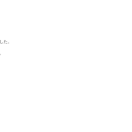
した。
。