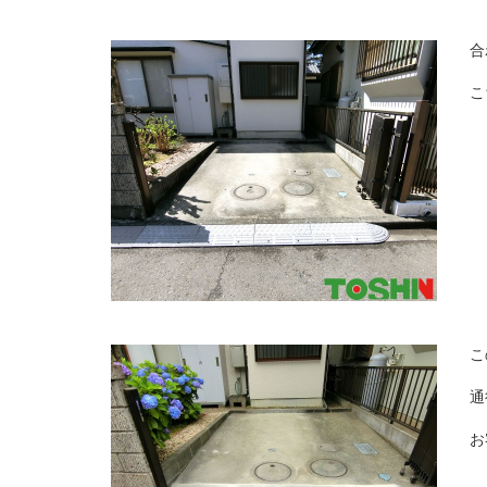
合
こ
こ
通
お