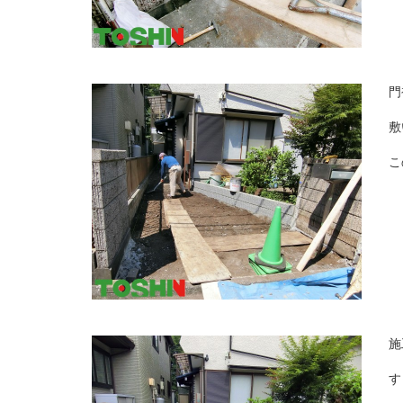
門
敷
こ
施
す