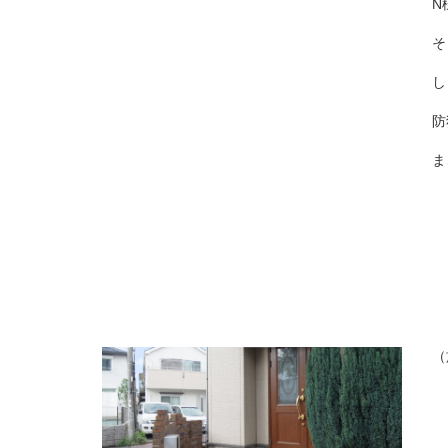
N
そ
し
防
ま
（