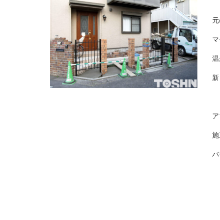
元
マ
温
新
ア
施
バ