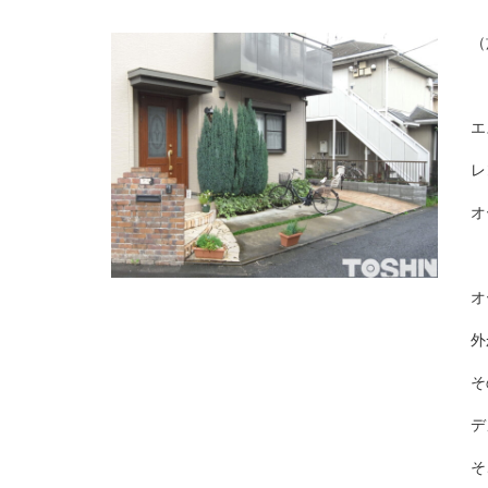
（
エ
レ
オ
オ
外
そ
デ
そ