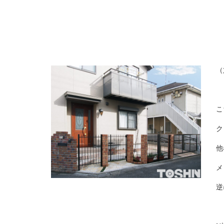
（
こ
ク
他
メ
逆