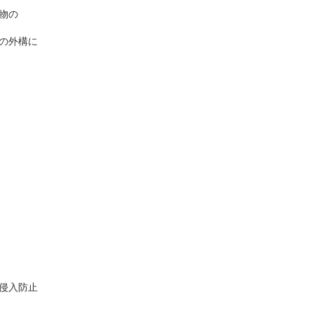
物の
の外構に
て侵入防止