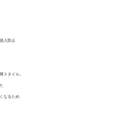
て侵入防止
構スタイル。
た
くなるため