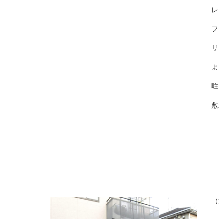
レ
フ
リ
ま
駐
敷
（