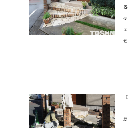
既
使
エ
色
（
新