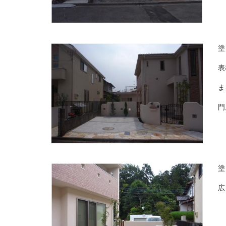
塗
表
ま
門
塗
広