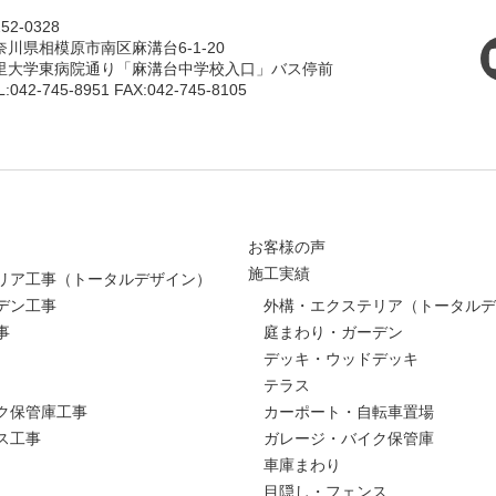
52-0328
奈川県相模原市南区麻溝台6-1-20
里大学東病院通り「麻溝台中学校入口」バス停前
L:042-745-8951 FAX:042-745-8105
お客様の声
施工実績
リア工事（トータルデザイン）
デン工事
外構・エクステリア（トータルデ
事
庭まわり・ガーデン
デッキ・ウッドデッキ
テラス
ク保管庫工事
カーポート・自転車置場
ス工事
ガレージ・バイク保管庫
車庫まわり
目隠し・フェンス