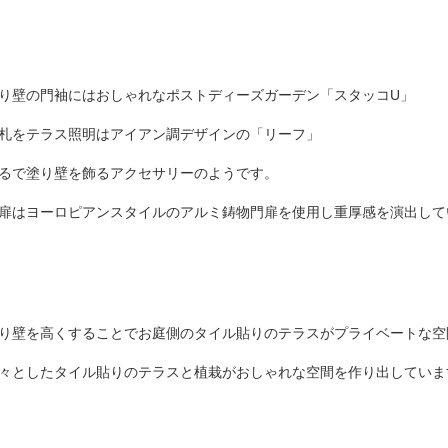
り壁の門袖にはおしゃれなポストディーズガーデン「スタッコU」
札をテラス照明はアイアン調デザインの「リーフ」
るで
塗り壁を飾るアクセサリーのようです。
扉はヨーロピアンスタイルのアルミ鋳物門扉
を使用し重厚感を演出して
り壁を高くすることでお庭側のタイル貼りのテラスが
プライベートな空
々としたタイル貼りのテラスと植栽がおしゃれな空間を
作り出していま