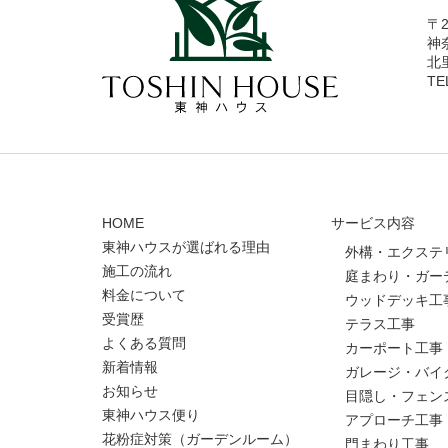
〒2
神
北
TE
HOME
サービス内容
東神ハウスが選ばれる理由
外構・エクステ
施工の流れ
庭まわり・ガー
料金について
ウッドデッキ工
受賞歴
テラス工事
よくある質問
カーポート工事
新着情報
ガレージ・バイ
お知らせ
目隠し・フェン
東神ハウス便り
アプローチ工事
花粉症対策（ガーデンルーム）
門まわり工事