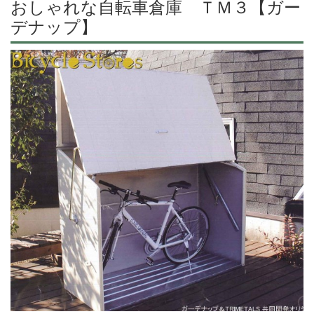
おしゃれな自転車倉庫 ＴＭ３【ガー
デナップ】