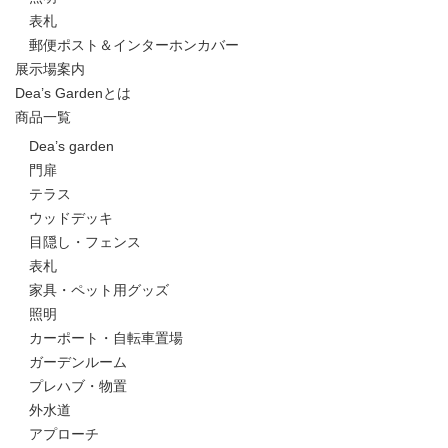
表札
郵便ポスト＆インターホンカバー
展示場案内
Dea’s Gardenとは
商品一覧
Dea’s garden
門扉
テラス
ウッドデッキ
目隠し・フェンス
表札
家具・ペット用グッズ
照明
カーポート・自転車置場
ガーデンルーム
プレハブ・物置
外水道
アプローチ