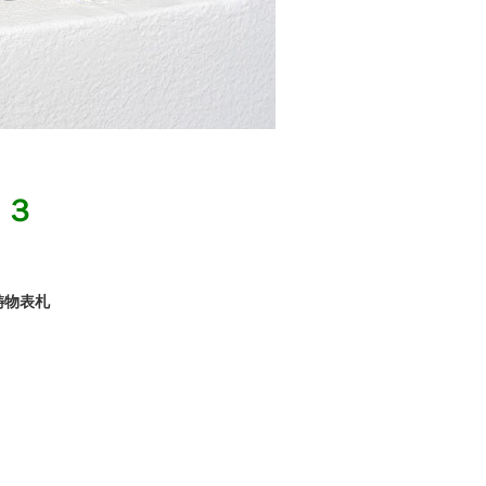
０３
鋳物表札