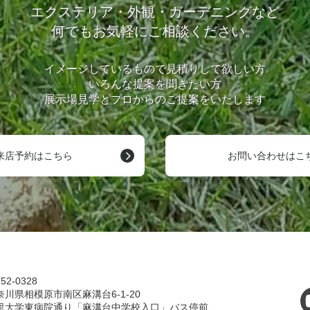
エクステリア・外観・ガーデニングなど
何でもお気軽にご相談ください。
イメージしているもので見積りして欲しい方
いろんな提案を聞きたい方
展示場見学とプロからのご提案をいたします
来店予約はこちら
お問い合わせはこ
52-0328
奈川県相模原市南区麻溝台6-1-20
里大学東病院通り「麻溝台中学校入口」バス停前