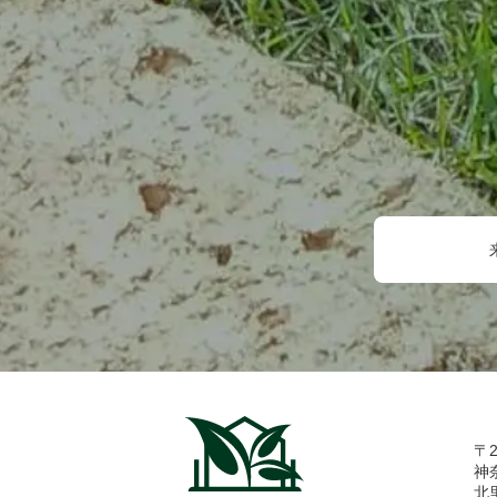
〒2
神
北