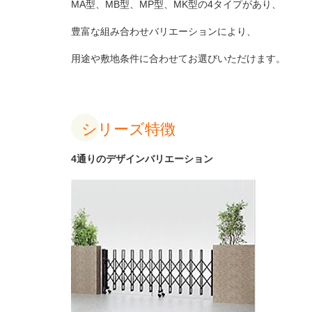
MA
型、
MB
型、
MP
型、
MK
型の
4
タイプがあり、
豊富な組み合わせバリエーションにより、
用途や敷地条件に合わせてお選びいただけます。
シリーズ特徴
4
通りのデザインバリエーション