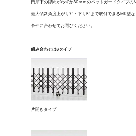
門扉下の隙間がわずか
30
ｍｍのペットガードタイプの
最大傾斜角度上がり
7°
・下り
5°
まで取付できる
MK
型な
条件に合わせてお選びください。
組み合わせは6タイプ
片開きタイプ