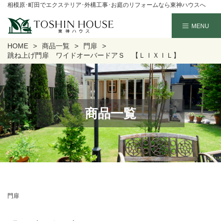
相模原･町田でエクステリア･外構工事･お庭のリフォームなら東神ハウスへ
HOME
商品一覧
門扉
跳ね上げ門扉 ワイドオーバードアＳ 【ＬＩＸＩＬ】
商品一覧
門扉