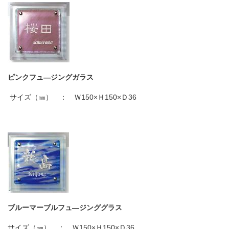
ピンクフュ
―
ジングガラス
サイズ（㎜） ： Ｗ
150×
Ｈ
150×
Ｄ
36
ブルーマーブルフュ
―
ジンググラス
サイズ（㎜） ： Ｗ
150×
Ｈ
150×
Ｄ
36