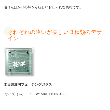
溢れんばかりの輝きが眩しいおしゃれな表札です。
それぞれの違いが美しい３種類のデザ
イン
木目調透明フュ
―
ジングガラス
サイズ（㎜） ： Ｗ
150×
Ｈ
150×
Ｄ
38