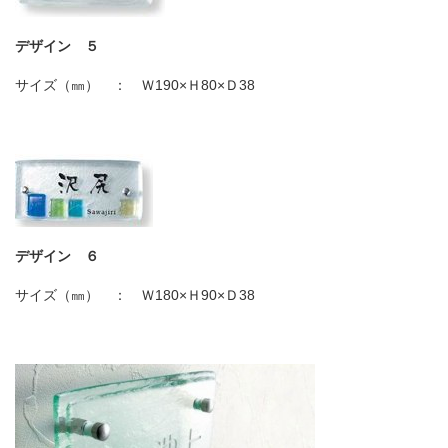
デザイン ５
サイズ（㎜） ： Ｗ
190×
Ｈ
80×
Ｄ
38
デザイン ６
サイズ（㎜） ： Ｗ
180×
Ｈ
90×
Ｄ
38