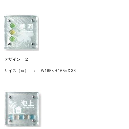
デザイン ２
サイズ（㎜） ： Ｗ
165×
Ｈ
165×
Ｄ
38