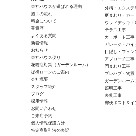
東神ハウスが選ばれる理由
外構・エクステ
施工の流れ
庭まわり・ガー
料金について
ウッドデッキ工
受賞歴
テラス工事
よくある質問
カーポート工事
新着情報
ガレージ・バイ
お知らせ
目隠し・フェン
東神ハウス便り
アプローチ工事
花粉症対策（ガーデンルーム）
門まわり工事
提携ローンのご案内
プレハブ・物置
会社概要
ガーデンルーム
スタッフ紹介
照明工事
ブログ
表札工事
採用情報
郵便ポスト＆イ
お問い合わせ
ご来店予約
個人情報保護方針
特定商取引法の表記