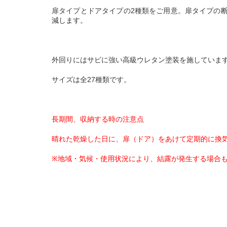
扉タイプとドアタイプの
2
種類をご用意。扉タイプの
減します。
外回りにはサビに強い高級ウレタン塗装を施していま
サイズは全
27
種類です。
長期間、収納する時の注意点
晴れた乾燥した日に、扉（ドア）をあけて定期的に換
※
地域・気候・使用状況により、結露が発生する場合