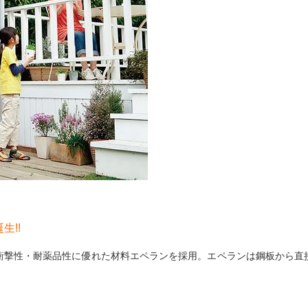
誕生
!!
衝撃性・耐薬品性に優れた材料エペランを採用。エペランは鋼板から直