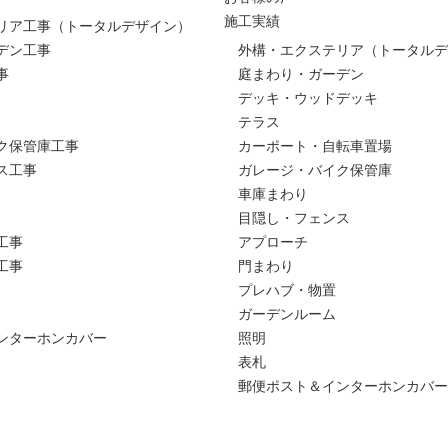
施工実績
リア工事（トータルデザイン）
デン工事
外構・エクステリア（トータルデ
事
庭まわり・ガーデン
デッキ・ウッドデッキ
テラス
ク保管庫工事
カーポート・自転車置場
ス工事
ガレージ・バイク保管庫
車庫まわり
目隠し・フェンス
工事
アプローチ
工事
門まわり
プレハブ・物置
ガーデンルーム
ンターホンカバー
照明
表札
郵便ポスト＆インターホンカバー