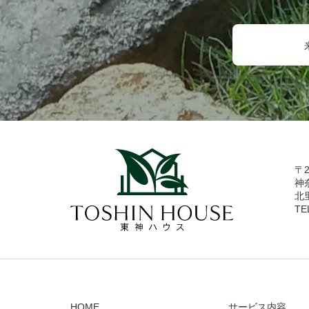
〒2
神
北
TE
HOME
サービス内容