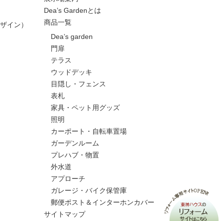
Dea’s Gardenとは
商品一覧
ザイン）
Dea’s garden
門扉
テラス
ウッドデッキ
目隠し・フェンス
表札
家具・ペット用グッズ
照明
カーポート・自転車置場
ガーデンルーム
プレハブ・物置
外水道
アプローチ
ガレージ・バイク保管庫
郵便ポスト＆インターホンカバー
サイトマップ