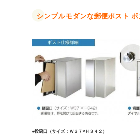
シンプルモダンな郵便ポスト
ポ
●
投函口（サイズ：Ｗ３７
×
Ｈ３４２）