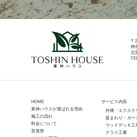
〒2
神
北
TE
HOME
サービス内容
東神ハウスが選ばれる理由
外構・エクステ
施工の流れ
庭まわり・ガー
料金について
ウッドデッキ工
受賞歴
テラス工事