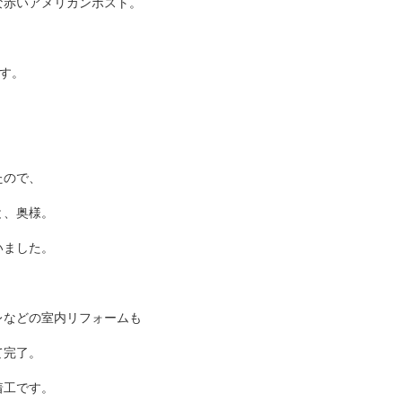
な赤いアメリカンポスト。
す。
たので、
と、奥様。
いました。
レなどの室内リフォームも
て完了。
着工です。