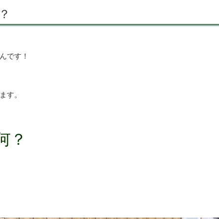
？
んです！
ます。
何？