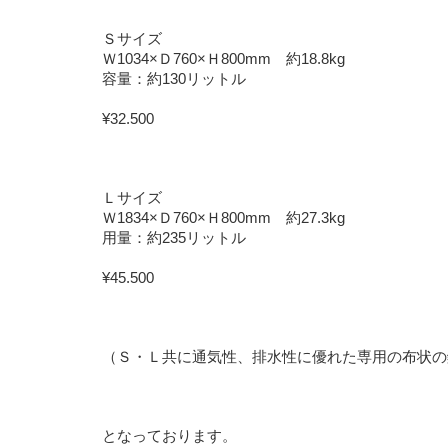
Ｓサイズ
Ｗ
1034×
Ｄ
760×
Ｈ
800mm
約
18.8kg
容量：約
130
リットル
¥32.500
Ｌサイズ
Ｗ
1834×
Ｄ
760×
Ｈ
800mm
約
27.3kg
用量：約
235
リットル
¥45.500
（Ｓ・Ｌ共に通気性、排水性に優れた専用の布状の
となっております。