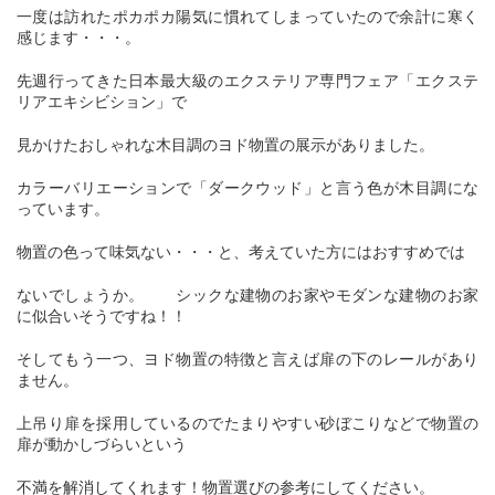
一度は訪れたポカポカ陽気に慣れてしまっていたので余計に寒く
感じます・・・。
先週行ってきた日本最大級のエクステリア専門フェア「エクステ
リアエキシビション」で
見かけたおしゃれな木目調のヨド物置の展示がありました。
カラーバリエーションで「ダークウッド」と言う色が木目調にな
っています。
物置の色って味気ない・・・と、考えていた方にはおすすめでは
ないでしょうか。 シックな建物のお家やモダンな建物のお家
に似合いそうですね！！
そしてもう一つ、ヨド物置の特徴と言えば扉の下のレールがあり
ません。
上吊り扉を採用しているのでたまりやすい砂ぼこりなどで物置の
扉が動かしづらいという
不満を解消してくれます！物置選びの参考にしてください。