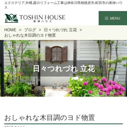
エクステリア,外構,庭のリフォーム工事は神奈川県相模原市,町田市の東神ハウ
ス
HOME
ブログ
日々つれづれ 立花
おしゃれな木目調のヨド物置
日々つれづれ 立花
おしゃれな木目調のヨド物置