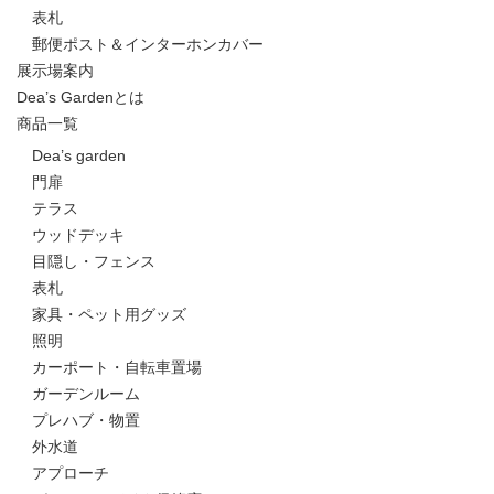
表札
郵便ポスト＆インターホンカバー
展示場案内
Dea’s Gardenとは
商品一覧
Dea’s garden
門扉
テラス
ウッドデッキ
目隠し・フェンス
表札
家具・ペット用グッズ
照明
カーポート・自転車置場
ガーデンルーム
プレハブ・物置
外水道
アプローチ