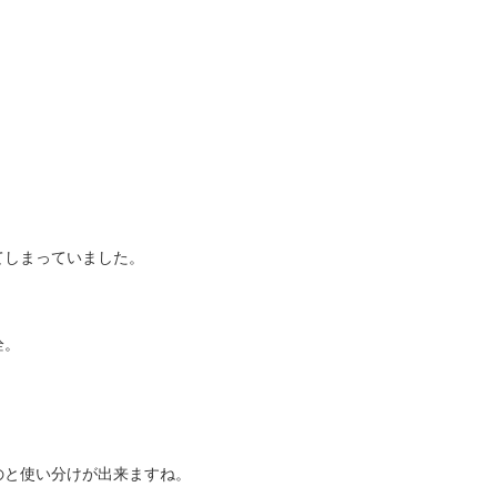
てしまっていました。
栓。
のと使い分けが出来ますね。