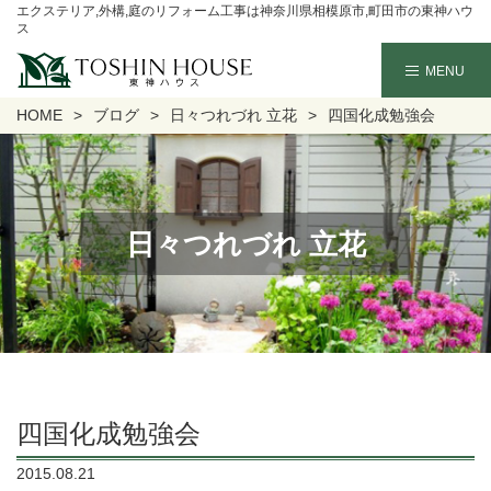
エクステリア,外構,庭のリフォーム工事は神奈川県相模原市,町田市の東神ハウ
ス
HOME
ブログ
日々つれづれ 立花
四国化成勉強会
日々つれづれ 立花
四国化成勉強会
2015.08.21