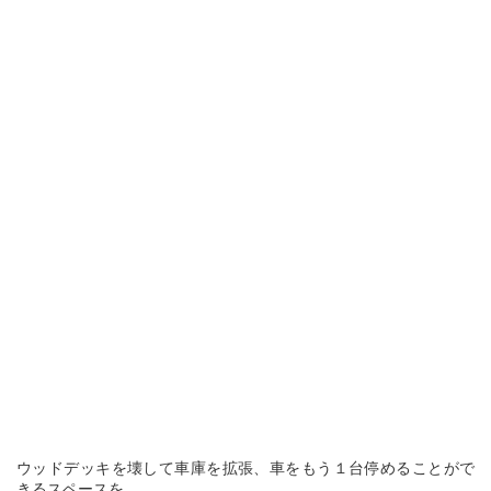
ウッドデッキを壊して車庫を拡張、車をもう１台停めることがで
きるスペースを