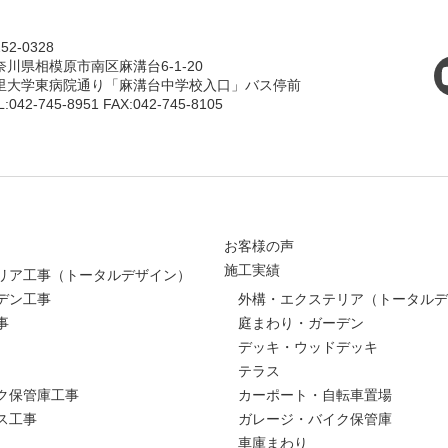
52-0328
奈川県相模原市南区麻溝台6-1-20
里大学東病院通り「麻溝台中学校入口」バス停前
L:042-745-8951 FAX:042-745-8105
お客様の声
施工実績
リア工事（トータルデザイン）
デン工事
外構・エクステリア（トータルデ
事
庭まわり・ガーデン
デッキ・ウッドデッキ
テラス
ク保管庫工事
カーポート・自転車置場
ス工事
ガレージ・バイク保管庫
車庫まわり