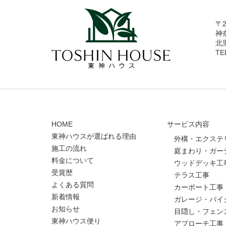
〒2
神
北
TE
HOME
サービス内容
東神ハウスが選ばれる理由
外構・エクステ
施工の流れ
庭まわり・ガー
料金について
ウッドデッキ工
受賞歴
テラス工事
よくある質問
カーポート工事
新着情報
ガレージ・バイ
お知らせ
目隠し・フェン
東神ハウス便り
アプローチ工事