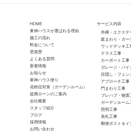
HOME
サービス内容
東神ハウスが選ばれる理由
外構・エクステ
施工の流れ
庭まわり・ガー
料金について
ウッドデッキ工
受賞歴
テラス工事
よくある質問
カーポート工事
新着情報
ガレージ・バイ
お知らせ
目隠し・フェン
東神ハウス便り
アプローチ工事
花粉症対策（ガーデンルーム）
門まわり工事
提携ローンのご案内
プレハブ・物置
会社概要
ガーデンルーム
スタッフ紹介
照明工事
ブログ
表札工事
採用情報
郵便ポスト＆イ
お問い合わせ