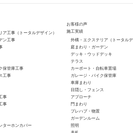
お客様の声
施工実績
リア工事（トータルデザイン）
デン工事
外構・エクステリア（トータルデ
事
庭まわり・ガーデン
デッキ・ウッドデッキ
テラス
ク保管庫工事
カーポート・自転車置場
ス工事
ガレージ・バイク保管庫
車庫まわり
目隠し・フェンス
工事
アプローチ
工事
門まわり
プレハブ・物置
ガーデンルーム
ンターホンカバー
照明
表札