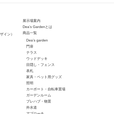
展示場案内
Dea’s Gardenとは
商品一覧
ザイン）
Dea’s garden
門扉
テラス
ウッドデッキ
目隠し・フェンス
表札
家具・ペット用グッズ
照明
カーポート・自転車置場
ガーデンルーム
プレハブ・物置
外水道
アプローチ