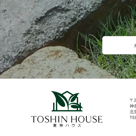
〒2
神
北
TE