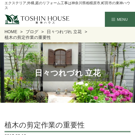
エクステリア,外構,庭のリフォーム工事は神奈川県相模原市,町田市の東神ハウ
ス
HOME
ブログ
日々つれづれ 立花
植木の剪定作業の重要性
日々つれづれ 立花
植木の剪定作業の重要性