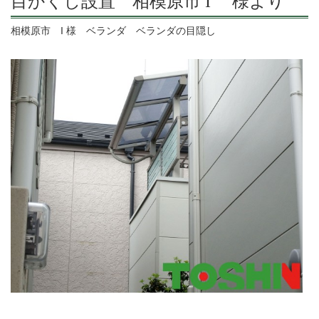
目かくし設置 相模原市 I 様より
相模原市 I 様 ベランダ ベランダの目隠し