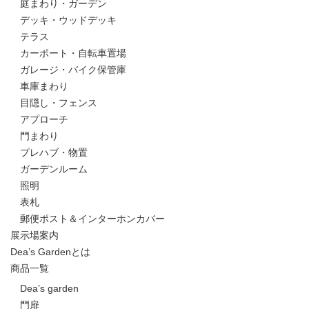
庭まわり・ガーデン
デッキ・ウッドデッキ
テラス
カーポート・自転車置場
ガレージ・バイク保管庫
車庫まわり
目隠し・フェンス
アプローチ
門まわり
プレハブ・物置
ガーデンルーム
照明
表札
郵便ポスト＆インターホンカバー
展示場案内
Dea’s Gardenとは
商品一覧
Dea’s garden
門扉