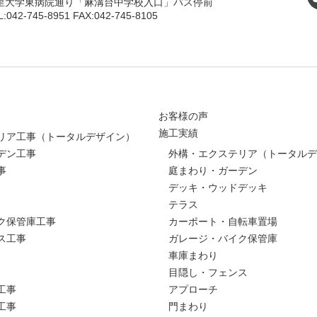
里大学東病院通り「麻溝台中学校入口」バス停前
L:042-745-8951 FAX:042-745-8105
お客様の声
施工実績
リア工事（トータルデザイン）
デン工事
外構・エクステリア（トータルデ
事
庭まわり・ガーデン
デッキ・ウッドデッキ
テラス
ク保管庫工事
カーポート・自転車置場
ス工事
ガレージ・バイク保管庫
車庫まわり
目隠し・フェンス
工事
アプローチ
工事
門まわり