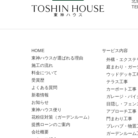
北
TE
HOME
サービス内容
東神ハウスが選ばれる理由
外構・エクステ
施工の流れ
庭まわり・ガー
料金について
ウッドデッキ工
受賞歴
テラス工事
よくある質問
カーポート工事
新着情報
ガレージ・バイ
お知らせ
目隠し・フェン
東神ハウス便り
アプローチ工事
花粉症対策（ガーデンルーム）
門まわり工事
提携ローンのご案内
プレハブ・物置
会社概要
ガーデンルーム