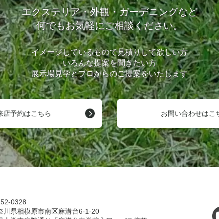
エクステリア・外観・ガーデニングなど
何でもお気軽にご相談ください。
イメージしているもので見積りして欲しい方
いろんな提案を聞きたい方
展示場見学とプロからのご提案をいたします
来店予約はこちら
お問い合わせはこ
52-0328
奈川県相模原市南区麻溝台6-1-20