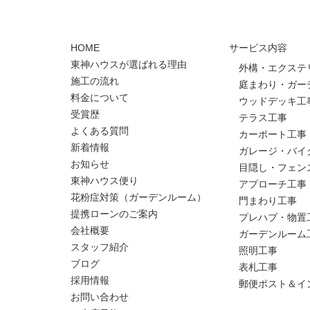
HOME
サービス内容
東神ハウスが選ばれる理由
外構・エクステ
施工の流れ
庭まわり・ガー
料金について
ウッドデッキ工
受賞歴
テラス工事
よくある質問
カーポート工事
新着情報
ガレージ・バイ
お知らせ
目隠し・フェン
東神ハウス便り
アプローチ工事
花粉症対策（ガーデンルーム）
門まわり工事
提携ローンのご案内
プレハブ・物置
会社概要
ガーデンルーム
スタッフ紹介
照明工事
ブログ
表札工事
採用情報
郵便ポスト＆イ
お問い合わせ