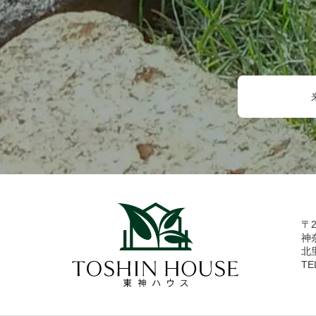
〒2
神
北
TE