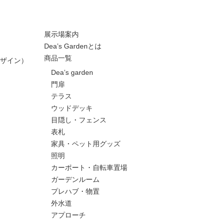
展示場案内
Dea’s Gardenとは
商品一覧
ザイン）
Dea’s garden
門扉
テラス
ウッドデッキ
目隠し・フェンス
表札
家具・ペット用グッズ
照明
カーポート・自転車置場
ガーデンルーム
プレハブ・物置
外水道
アプローチ