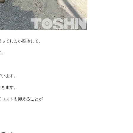
採ってしまい整地して、
す。
ています。
できます。
てコストも抑えることが