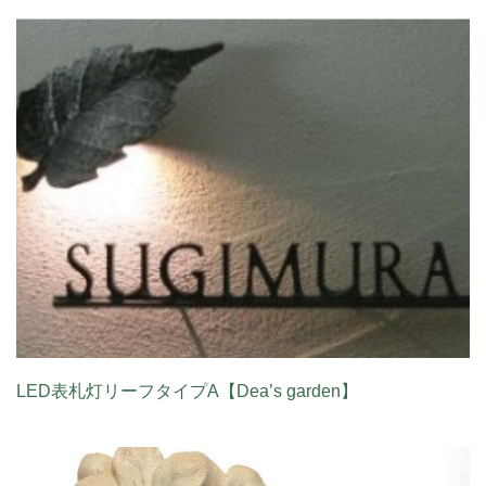
LED表札灯リーフタイプA【Dea’s garden】