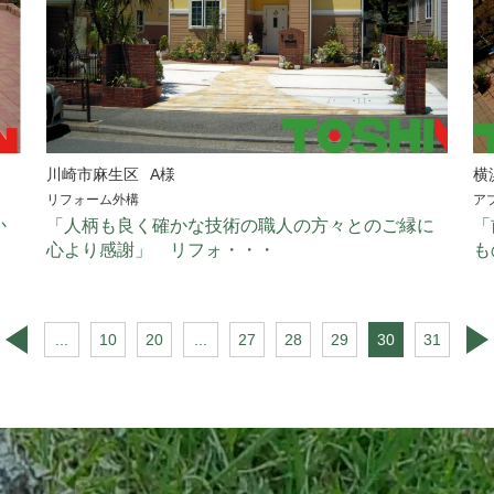
川崎市麻生区
A様
横
リフォーム外構
ア
か
「人柄も良く確かな技術の職人の方々とのご縁に
「
心より感謝」 リフォ・・・
も
...
10
20
...
27
28
29
30
31