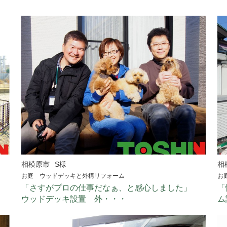
相模原市
S様
相
お庭 ウッドデッキと外構リフォーム
お
「さすがプロの仕事だなぁ、と感心しました」
「
ウッドデッキ設置 外・・・
ム