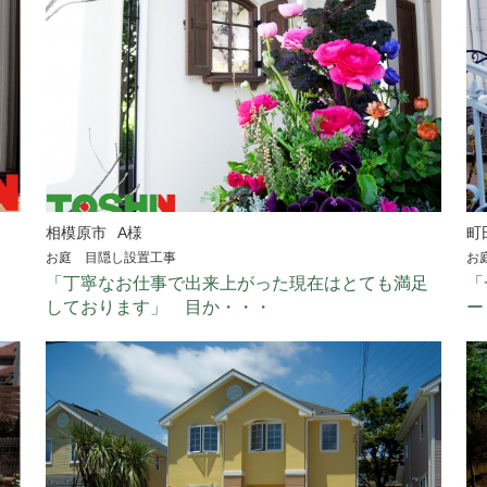
相模原市
A様
町
お庭 目隠し設置工事
お
「丁寧なお仕事で出来上がった現在はとても満足
「
しております」 目か・・・
ー