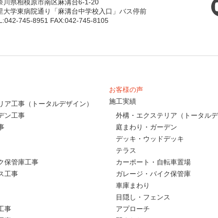
奈川県相模原市南区麻溝台6-1-20
里大学東病院通り「麻溝台中学校入口」バス停前
L:042-745-8951 FAX:042-745-8105
お客様の声
施工実績
リア工事（トータルデザイン）
デン工事
外構・エクステリア（トータルデ
事
庭まわり・ガーデン
デッキ・ウッドデッキ
テラス
ク保管庫工事
カーポート・自転車置場
ス工事
ガレージ・バイク保管庫
車庫まわり
目隠し・フェンス
工事
アプローチ