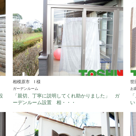
相模原市
I 様
世
ガーデンルーム
お
設
「親切、丁寧に説明してくれ助かりました」 ガ
「
ーデンルーム設置 相・・・
い