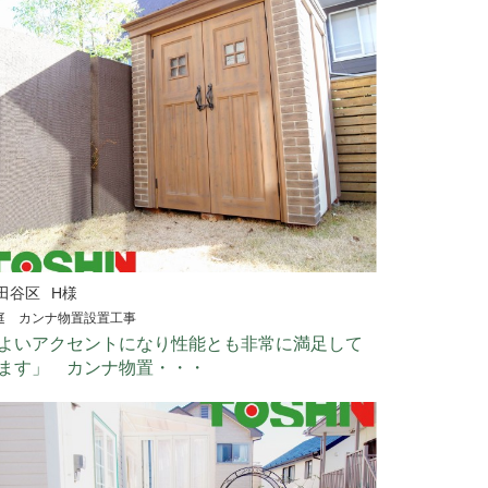
田谷区
H様
庭 カンナ物置設置工事
よいアクセントになり性能とも非常に満足して
ます」 カンナ物置・・・